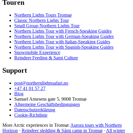
Touren
Northern Lights Tours Tromsø
Classic Northern Lights Tour
Small Group Northern Lights Tour
Northern Lights Tour with French-Speaking Guides
Northern Lights Tour with German-Speaking Guides
Northern Lights Tour with Italian-Speaking Guides
Northern Lights Tour with Spanish-Speaking Guides
Snowmobile Experience
Reindeer Feeding & Sami Culture
Support
post@northernlightssafari.no
+47 41 01 57 27
Blog
Samuel Arnesens gate 5, 9008 Tromsø
Allgemeine Geschäftsbedingungen
Datenschutzerklärung
Cookie-Richtlinie
More Arctic experiences in Tromsø:
Aurora tours with Northern
Horizon
·
Reindeer sledding & Sámi camp in Tromsø
·
All winter