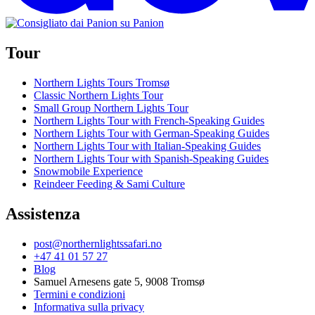
Tour
Northern Lights Tours Tromsø
Classic Northern Lights Tour
Small Group Northern Lights Tour
Northern Lights Tour with French-Speaking Guides
Northern Lights Tour with German-Speaking Guides
Northern Lights Tour with Italian-Speaking Guides
Northern Lights Tour with Spanish-Speaking Guides
Snowmobile Experience
Reindeer Feeding & Sami Culture
Assistenza
post@northernlightssafari.no
+47 41 01 57 27
Blog
Samuel Arnesens gate 5, 9008 Tromsø
Termini e condizioni
Informativa sulla privacy