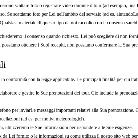
possono scattare foto o registrare video durante il tour (ad esempio, una 
nso. Se scattiamo foto per Lei nell'ambito del servizio (ad es. aiutandoLa
Qualsiasi materiale di questo tipo da noi raccolto con il consenso sarebb
 chiederemo il consenso quando richiesto. Lei può scegliere di non fo
on possiamo ottenere i Suoi recapiti, non possiamo confermare la Sua pr
li
e in conformità con la legge applicabile. Le principali finalità per cui tra
laborare e gestire le Sue prenotazioni dei tour. Ciò include la prenotazi
lefono per inviarLe messaggi importanti relativi alla Sua prenotazione.
cellazioni (ad es. per motivi meteorologici).
i, utilizzeremo le Sue informazioni per rispondere alle Sue esigenze.
da Lei fornito o le informazioni su come utilizza il nostro sito web per m