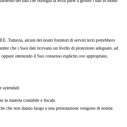
amento dei dati che obblighi la terza parte a gestire i dati in modo
 Tuttavia, alcuni dei nostri fornitori di servizi terzi potrebbero
antire che i Suoi dati ricevano un livello di protezione adeguato, ad
 oppure ottenendo il Suo consenso esplicito ove appropriato.
e aziendali:
 in materia contabile e fiscale.
neriche che non danno luogo a una prenotazione vengono di norma