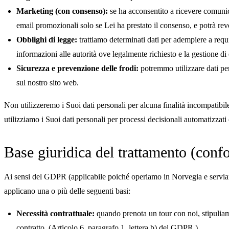
Marketing (con consenso):
se ha acconsentito a ricevere comunica
email promozionali solo se Lei ha prestato il consenso, e potrà re
Obblighi di legge:
trattiamo determinati dati per adempiere a requisi
informazioni alle autorità ove legalmente richiesto e la gestione di 
Sicurezza e prevenzione delle frodi:
potremmo utilizzare dati pers
sul nostro sito web.
Non utilizzeremo i Suoi dati personali per alcuna finalità incompatibil
utilizziamo i Suoi dati personali per processi decisionali automatizzati 
Base giuridica del trattamento (con
Ai sensi del GDPR (applicabile poiché operiamo in Norvegia e serviamo 
applicano una o più delle seguenti basi:
Necessità contrattuale:
quando prenota un tour con noi, stipuliamo
contratto. (Articolo 6, paragrafo 1, lettera b) del GDPR.)