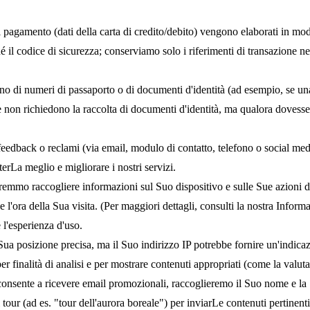
i pagamento (dati della carta di credito/debito) vengono elaborati in mod
 il codice di sicurezza; conserviamo solo i riferimenti di transazione nec
 di numeri di passaporto o di documenti d'identità (ad esempio, se una te
e non richiedono la raccolta di documenti d'identità, ma qualora dovesse 
eedback o reclami (via email, modulo di contatto, telefono o social med
terLa meglio e migliorare i nostri servizi.
remmo raccogliere informazioni sul Suo dispositivo e sulle Sue azioni di
a e l'ora della Sua visita. (Per maggiori dettagli, consulti la nostra Info
 l'esperienza d'uso.
Sua posizione precisa, ma il Suo indirizzo IP potrebbe fornire un'indic
er finalità di analisi e per mostrare contenuti appropriati (come la valuta 
acconsente a ricevere email promozionali, raccoglieremo il Suo nome e l
tour (ad es. "tour dell'aurora boreale") per inviarLe contenuti pertinent