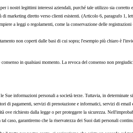
er i nostri legittimi interessi aziendali, purché tale utilizzo sia corretto
tà di marketing diretto verso clienti esistenti. (Articolo 6, paragrafo 1, l
piere a leggi o regolamenti, come la conservazione delle registrazioni del
tamento non coperti dalle basi di cui sopra; l'esempio più chiaro è l'inv
e consenso in qualsiasi momento. La revoca del consenso non pregiudicher
e Sue informazioni personali a società terze. Tuttavia, in determinate si
oratori di pagamenti, servizi di prenotazione e informatici, servizi di emai
ità ove richiesto dalla legge o per proteggere la sicurezza. Nell'improbabi
n tal caso, garantiremo che la riservatezza dei Suoi dati personali continu