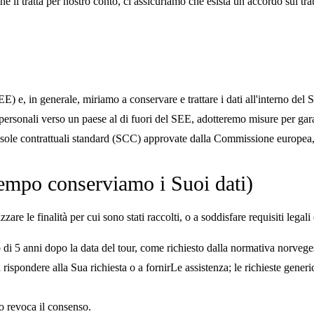
li tratta per nostro conto, ci assicuriamo che esista un accordo sul tratt
 in generale, miriamo a conservare e trattare i dati all'interno del SEE.
i personali verso un paese al di fuori del SEE, adotteremo misure per gar
usole contrattuali standard (SCC) approvate dalla Commissione europea,
tempo conserviamo i Suoi dati)
re le finalità per cui sono stati raccolti, o a soddisfare requisiti legali 
i 5 anni dopo la data del tour, come richiesto dalla normativa norvegese
 rispondere alla Sua richiesta o a fornirLe assistenza; le richieste ge
o revoca il consenso.