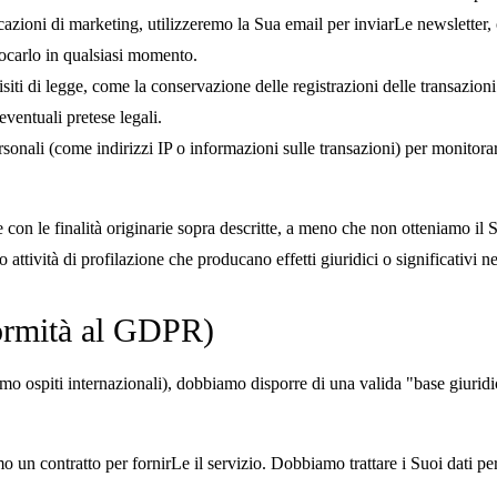
zioni di marketing, utilizzeremo la Sua email per inviarLe newsletter, o
vocarlo in qualsiasi momento.
ti di legge, come la conservazione delle registrazioni delle transazioni fin
eventuali pretese legali.
onali (come indirizzi IP o informazioni sulle transazioni) per monitorare
e con le finalità originarie sopra descritte, a meno che non otteniamo il
o attività di profilazione che producano effetti giuridici o significativi 
formità al GDPR)
ospiti internazionali), dobbiamo disporre di una valida "base giuridica"
 un contratto per fornirLe il servizio. Dobbiamo trattare i Suoi dati pe