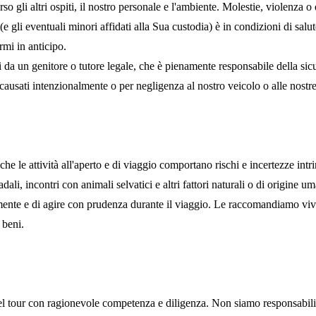
o gli altri ospiti, il nostro personale e l'ambiente. Molestie, violenza o 
 gli eventuali minori affidati alla Sua custodia) è in condizioni di salute
rmi in anticipo.
da un genitore o tutore legale, che è pienamente responsabile della sicu
causati intenzionalmente o per negligenza al nostro veicolo o alle nostre
e le attività all'aperto e di viaggio comportano rischi e incertezze intrins
ali, incontri con animali selvatici e altri fattori naturali o di origine u
tamente e di agire con prudenza durante il viaggio. Le raccomandiamo vi
 beni.
l tour con ragionevole competenza e diligenza. Non siamo responsabili di