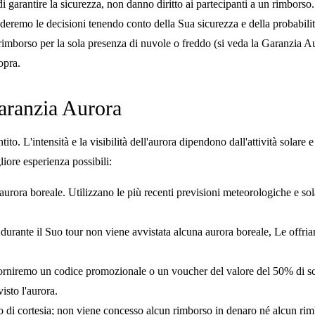
e di garantire la sicurezza, non danno diritto ai partecipanti a un rimborso.
deremo le decisioni tenendo conto della Sua sicurezza e della probabilità
imborso per la sola presenza di nuvole o freddo (si veda la Garanzia Au
opra.
Garanzia Aurora
o. L'intensità e la visibilità dell'aurora dipendono dall'attività solare 
liore esperienza possibili:
aurora boreale. Utilizzano le più recenti previsioni meteorologiche e solar
i, durante il Suo tour non viene avvistata alcuna aurora boreale, Le off
rniremo un codice promozionale o un voucher del valore del 50% di sco
isto l'aurora.
 di cortesia; non viene concesso alcun rimborso in denaro né alcun rimbo