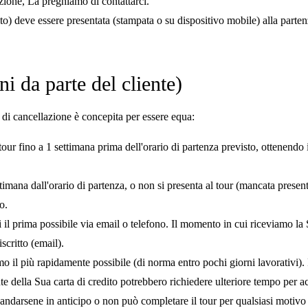
zione, La preghiamo di contattarci.
ito) deve essere presentata (stampata o su dispositivo mobile) alla part
ni da parte del cliente)
i cancellazione è concepita per essere equa:
our fino a 1 settimana prima dell'orario di partenza previsto, ottenendo 
ttimana dall'orario di partenza, o non si presenta al tour (mancata pre
o.
il prima possibile via email o telefono. Il momento in cui riceviamo la 
critto (email).
mo il più rapidamente possibile (di norma entro pochi giorni lavorativi
e della Sua carta di credito potrebbero richiedere ulteriore tempo per ac
di andarsene in anticipo o non può completare il tour per qualsiasi mot