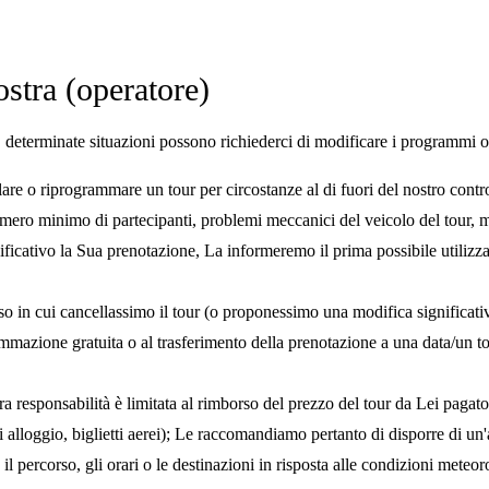
ostra (operatore)
 determinate situazioni possono richiederci di modificare i programmi o d
ellare o riprogrammare un tour per circostanze al di fuori del nostro cont
ero minimo di partecipanti, problemi meccanici del veicolo del tour, mal
icativo la Sua prenotazione, La informeremo il prima possibile utilizza
o in cui cancellassimo il tour (o proponessimo una modifica significativa 
mazione gratuita o al trasferimento della prenotazione a una data/un tou
ra responsabilità è limitata al rimborso del prezzo del tour da Lei paga
di alloggio, biglietti aerei); Le raccomandiamo pertanto di disporre di un'
il percorso, gli orari o le destinazioni in risposta alle condizioni meteor