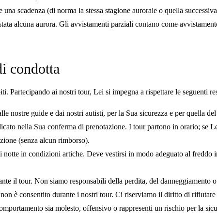
e una scadenza (di norma la stessa stagione aurorale o quella successiva
tata alcuna aurora. Gli avvistamenti parziali contano come avvistamento
di condotta
iti. Partecipando ai nostri tour, Lei si impegna a rispettare le seguenti r
alle nostre guide e dai nostri autisti, per la Sua sicurezza e per quella de
cato nella Sua conferma di prenotazione. I tour partono in orario; se Lei 
azione (senza alcun rimborso).
i notte in condizioni artiche. Deve vestirsi in modo adeguato al freddo i
nte il tour. Non siamo responsabili della perdita, del danneggiamento o de
on è consentito durante i nostri tour. Ci riserviamo il diritto di rifiutare
 comportamento sia molesto, offensivo o rappresenti un rischio per la sic