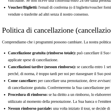
vincolante. Se non riceve una conferma entro 24 ore dalla prenota
Voucher/Biglietti:
l'email di conferma (o il biglietto/voucher forn
vendute o trasferite ad altri senza il nostro consenso.
Politica di cancellazione (cancellazio
Comprendiamo che i programmi possono cambiare. La nostra politica d
Cancellazione gratuita (rimborso totale):
può cancellare il Suo t
applicate spese di cancellazione.
Cancellazioni tardive (nessun rimborso):
se cancella entro 1 se
perché, di norma, è troppo tardi per noi per riassegnare il Suo post
Come cancellare:
per cancellare una prenotazione, deve avvisarci 
di cancellazione gratuita. Confermeremo la Sua cancellazione per is
Procedura di rimborso:
se ha diritto a un rimborso, lo elaborere
utilizzato al momento della prenotazione. La Sua banca o l'emittent
Nessun rimborso parziale:
una volta iniziato il tour, se decide 